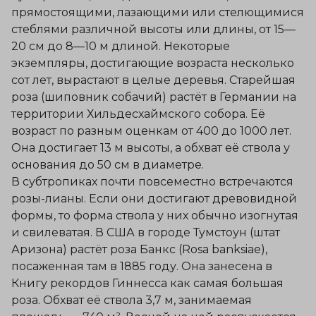
прямостоящими, лазающими или стелющимися
стеблями различной высоты или длины, от 15—
20 см до 8—10 м длиной. Некоторые
экземпляры, достигающие возраста несколько
сот лет, вырастают в целые деревья. Старейшая
роза (шиповник собачий) растёт в Германии на
территории Хильдесхаймского собора. Её
возраст по разным оценкам от 400 до 1000 лет.
Она достигает 13 м высоты, а обхват её ствола у
основания до 50 см в диаметре.
В субтропиках почти повсеместно встречаются
розы-лианы. Если они достигают древовидной
формы, то форма ствола у них обычно изогнутая
и свилеватая. В США в городе Тумстоун (штат
Аризона) растёт роза Банкс (Rosa banksiae),
посаженная там в 1885 году. Она занесена в
Книгу рекордов Гиннесса как самая большая
роза. Обхват её ствола 3,7 м, занимаемая