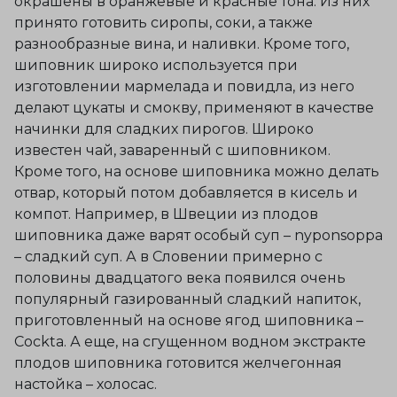
окрашены в оранжевые и красные тона. Из них
принято готовить сиропы, соки, а также
разнообразные вина, и наливки. Кроме того,
шиповник широко используется при
изготовлении мармелада и повидла, из него
делают цукаты и смокву, применяют в качестве
начинки для сладких пирогов. Широко
известен чай, заваренный с шиповником.
Кроме того, на основе шиповника можно делать
отвар, который потом добавляется в кисель и
компот. Например, в Швеции из плодов
шиповника даже варят особый суп – nyponsoppa
– сладкий суп. А в Словении примерно с
половины двадцатого века появился очень
популярный газированный сладкий напиток,
приготовленный на основе ягод шиповника –
Cockta. А еще, на сгущенном водном экстракте
плодов шиповника готовится желчегонная
настойка – холосас.