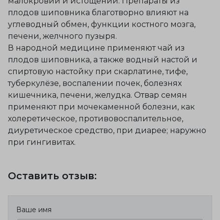
малокровии и истощении. Препараты из
плодов шиповника благотворно влияют на
углеводный обмен, функции костного мозга,
печени, желчного пузыря.
В народной медицине применяют чай из
плодов шиповника, а также водный настой и
спиртовую настойку при скарлатине, тифе,
туберкулёзе, воспалении почек, болезнях
кишечника, печени, желудка. Отвар семян
применяют при мочекаменной болезни, как
холеретическое, противовоспалительное,
диуретическое средство, при диарее; наружно
при гингивитах.
Оставить отзыв:
Ваше имя