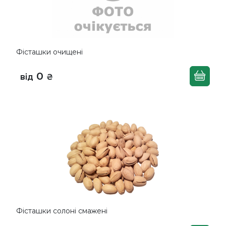
Фісташки очищені
0
від
₴
Фісташки солоні смажені