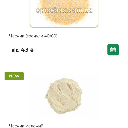
Часник (гранули 40/60)
43
від
₴
NEW
Часник мелений