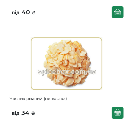
40
від
₴
Часник різаний (пелюстка)
34
від
₴