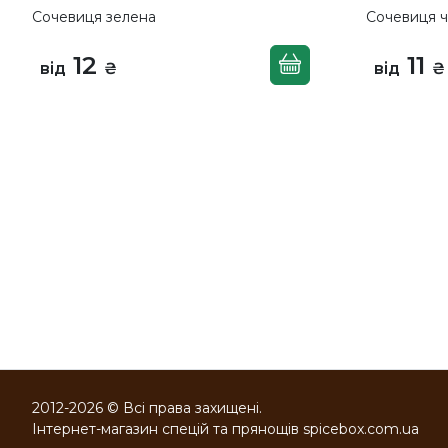
Сочевиця зелена
Сочевиця 
12
11
від
₴
від
₴
2012-2026 © Всі права захищені.
Інтернет-магазин спецій та прянощів spicebox.com.ua