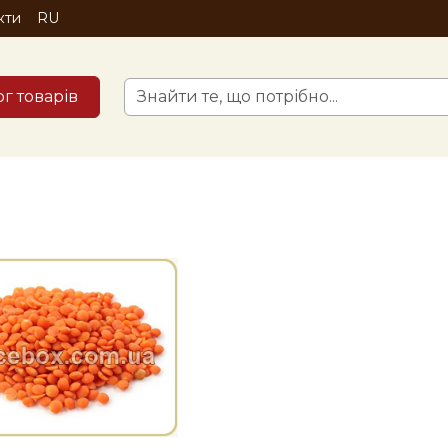
кти
RU
ог товарів