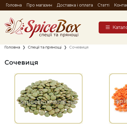
Головна
Про магазин
Доставка і оплата
Статті
Конта
Катал
Головна
Спеції та прянощі
Сочевиця
Сочевиця