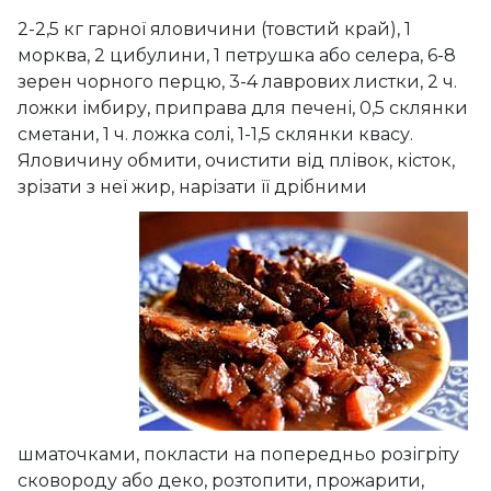
2-2,5 кг гарної яловичини (товстий край), 1
морква, 2 цибулини, 1 петрушка або селера, 6-8
зерен чорного перцю, 3-4 лаврових листки, 2 ч.
ложки імбиру, приправа для печені, 0,5 склянки
сметани, 1 ч. ложка солі, 1-1,5 склянки квасу.
Яловичину обмити, очистити від плівок, кісток,
зрізати з неї жир,
нарізати її дрібними
шматочками, покласти на попередньо розігріту
сковороду або деко, розтопити, прожарити,