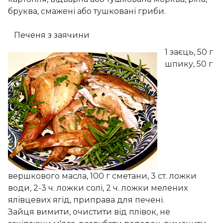
бруква, смажені або тушковані гриби.
Печеня з заячини
1 заєць, 50 г
шпику, 50 г
вершкового масла, 100 г сметани, 3 ст. ложки
води, 2-3 ч. ложки солі, 2 ч. ложки мелених
ялівцевих ягід, приправа для печені.
Зайця вимити, очистити від плівок, не