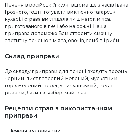
Печеня в російській кухні відома ще з часів Івана
Грозного, тоді її готували виключно татарські
кухарі, і страва виглядала як шматок м'яса,
приготованого в печі або на рожні. Наша
приправа допоможе Вам створити смачну і
апетитну печеню з м'яса, овочів, грибів і риби.
Склад приправи
До складу приправи для печені входять перець
чорний, лист лавровий мелений, мускатний
горіх мелений, перець сичуанський, томат
різаний, базилік, чабер, майоран.
Рецепти страв з використанням
приправи
Печеня з яловичини