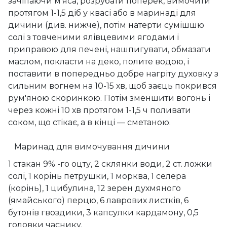
зачіпаючи м'яса, розрубати поперек, вимочити
протягом 1-1,5 діб у квасі або в маринаді для
дичини (див. нижче), потім натерти сумішшю
солі з товченими ялівцевими ягодами і
приправою для печені, нашпигувати, обмазати
маслом, покласти на деко, полите водою, і
поставити в попередньо добре нагріту духовку з
сильним вогнем на 10-15 хв, щоб заєць покрився
рум'яною скоринкою. Потім зменшити вогонь і
через кожні 10 хв протягом 1-1,5 ч поливати
соком, що стікає, а в кінці — сметаною.
Маринад для вимочування дичини
1 стакан 9% -го оцту, 2 склянки води, 2 ст. ложки
солі, 1 корінь петрушки, 1 морква, 1 селера
(корінь), 1 цибулина, 12 зерен духмяного
(ямайського) перцю, 6 лаврових листків, 6
бутонів гвоздики, 3 капсулки кардамону, 0,5
головки часнику.