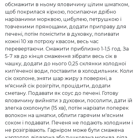
обсмажити в ньому яловичину цілим шматком,
щоб покрилася кіркою, посипаючи дрібно
нарізаними морквою, цибулею, петрушкою і
товченими прянощами, додати приправу для
печені, потім помістити в духовку, поливати
кожні 10 хв потроху квасом, весь час
перевертаючи. Смажити приблизно 1-1,5 год. За
5-7 хв до кінця смаження зібрати весь сік в
чашку, додати до нього 0,25 склянки холодної
кип'яченої води, поставити в холодильник. Коли
сік охолоне, зняти шар жиру з поверхні, а
м'ясний сік розігріти, процідити, додати
сметану. Подавати як соус до печені. Готову
яловичину вийняти з духовки, посолити, дати їй
злегка охолонути (15 хв), потім нарізати поперек
волокон на шматки, облити гарячим м'ясним
соком і подавати. Печеня не подають холодним і
не розігрівають. Гарніром може бути смажена
картопля, відварна або тушкована морква, ріпа,