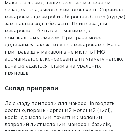
Макарони - вид італійської пасти з певним
складом тіста, з якого їх виготовляють. Справжні
макарони - це вироби з борошна durum (дурум),
замішані на воді і без яєць. Приправа для
макаронів робить їх ароматними, з
оригінальним смаком. Приправа може
додаватися також і в супи з макаронами. Наша
приправа для макаронів не містить ГМО,
ароматизаторів, консервантів і глутамату натрію,
вона складається тільки з натуральних
прянощів.
Склад приправи
До складу приправи для макаронів входять
орегано, перець червоний мелений (чилі),
коріандр мелений, пажитник мелений,
лавровий лист мелений, майоран, базилік,