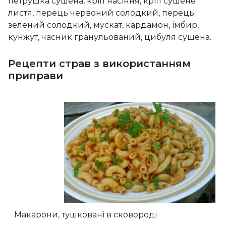
петрушка сушена, кріп насіння, кріп сушене
листя, перець червоний солодкий, перець
зелений солодкий, мускат, кардамон, імбир,
кунжут, часник гранульований, цибуля сушена.
Рецепти страв з використанням
приправи
Макарони, тушковані в сковороді