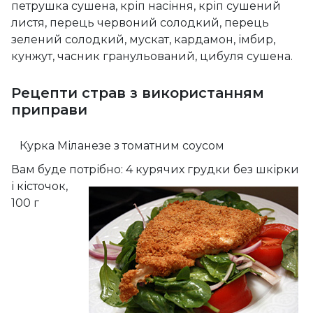
петрушка сушена, кріп насіння, кріп сушений
листя, перець червоний солодкий, перець
зелений солодкий, мускат, кардамон, імбир,
кунжут, часник гранульований, цибуля сушена.
Рецепти страв з використанням
приправи
Курка Міланезе з томатним соусом
Вам буде потрібно: 4 курячих грудки без шкірки
і кісточок,
100 г