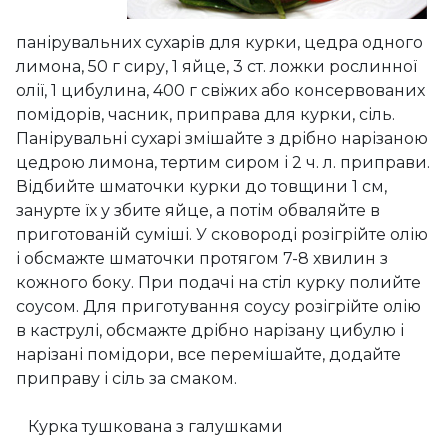
панірувальних сухарів для курки, цедра одного
лимона, 50 г сиру, 1 яйце, 3 ст. ложки рослинної
олії, 1 цибулина, 400 г свіжих або консервованих
помідорів, часник, приправа для курки, сіль.
Панірувальні сухарі змішайте з дрібно нарізаною
цедрою лимона, тертим сиром і 2 ч. л. приправи.
Відбийте шматочки курки до товщини 1 см,
занурте їх у збите яйце, а потім обваляйте в
приготованій суміші. У сковороді розігрійте олію
і обсмажте шматочки протягом 7-8 хвилин з
кожного боку. При подачі на стіл курку полийте
соусом. Для приготування соусу розігрійте олію
в каструлі, обсмажте дрібно нарізану цибулю і
нарізані помідори, все перемішайте, додайте
приправу і сіль за смаком.
Курка тушкована з галушками