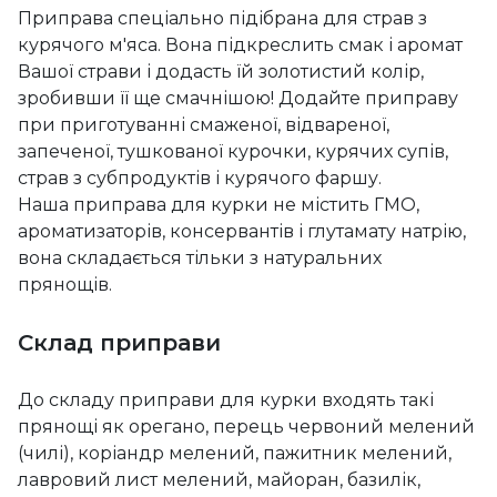
Приправа спеціально підібрана для страв з
курячого м'яса. Вона підкреслить смак і аромат
Вашої страви і додасть їй золотистий колір,
зробивши її ще смачнішою! Додайте приправу
при приготуванні смаженої, відвареної,
запеченої, тушкованої курочки, курячих супів,
страв з субпродуктів і курячого фаршу.
Наша приправа для курки не містить ГМО,
ароматизаторів, консервантів і глутамату натрію,
вона складається тільки з натуральних
прянощів.
Склад приправи
До складу приправи для курки входять такі
прянощі як орегано, перець червоний мелений
(чилі), коріандр мелений, пажитник мелений,
лавровий лист мелений, майоран, базилік,