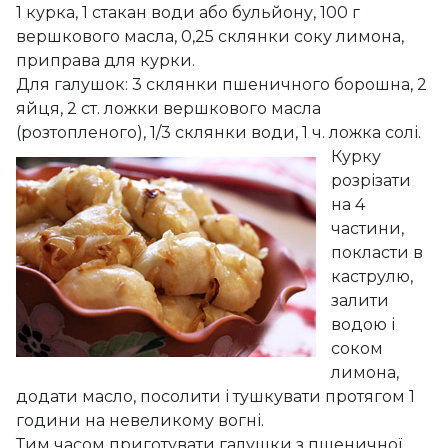
1 курка, 1 стакан води або бульйону, 100 г
вершкового масла, 0,25 склянки соку лимона,
приправа для курки.
Для галушок: 3 склянки пшеничного борошна, 2
яйця, 2 ст. ложки вершкового масла
(розтопленого),
1/3 склянки води, 1 ч. ложка солі.
Курку
розрізати
на 4
частини,
покласти в
каструлю,
залити
водою і
соком
лимона,
додати масло, посолити і тушкувати протягом 1
години на невеликому вогні.
Тим часом приготувати галушки з пшеничної