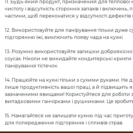
11. Будь-який продукт, призначений для теплової 
чистоту і відсутність сторонніх запахів і включень
частини, щоб переконатися у відсутності дефектів
12. Використовуйте для панірування тільки дуже су
підгорянню їжі, виключить появу чада на кухні.
13. Розумно використовуйте залишки доброякісної х
соусах. Ніколи не викидайте кондитерські крихти 
панірування тістечок.
14. Працюйте на кухні тільки з сухими руками. Н
лише продуктивність вашої праці, а й підвищить як
зазначеними явищами! Користуйтеся для роботи 
випадковими ганчірками і рушниками. Це зробить ва
15. Намагайтеся не залишати кухню під час приготу
для попередження підгоряння і спливів страв.