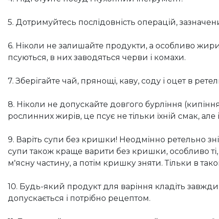
5. Дотримуйтесь послідовність операцій, зазначени
6. Ніколи не залишайте продукти, а особливо жири,
псуються, в них заводяться черви і комахи.
7. Зберігайте чай, прянощі, каву, соду і оцет в ре
8. Ніколи не допускайте довгого бурління (кипіння)
рослинних жирів, це псує не тільки їхній смак, але
9. Варіть супи без кришки! Неодмінно ретельно зн
супи також краще варити без кришки, особливо ті,
м'ясну частину, а потім кришку зняти. Тільки в так
10. Будь-який продукт для варіння кладіть завжди
допускається і потрібно рецептом.