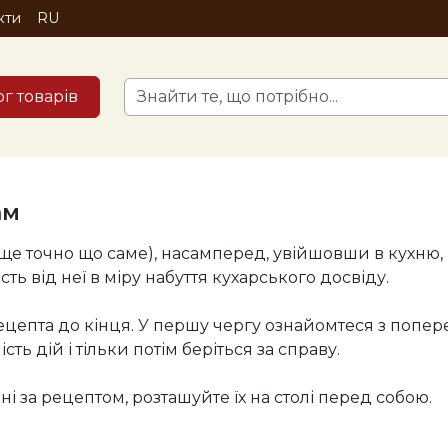
кти
RU
ог товарів
ам
 ще точно що саме), насамперед, увійшовши в кухню,
ь від неї в міру набуття кухарського досвіду.
рецепта до кінця. У першу чергу ознайомтеся з поп
ть дій і тільки потім беріться за справу.
дні за рецептом, розташуйте їх на столі перед собою.