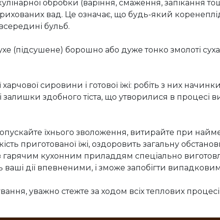
кулінарної обробки (варіння, смаження, запікання то
, прихованих вад. Це означає, що будь-який коренеплі
 всередині бульб.
хе (підсушене) борошно або дуже тонко змолоті сухар
арчової сировини і готової їжі: робіть з них начинки
і залишки здобного тіста, що утворилися в процесі в
е допускайте їхнього зволоження, витирайте при на
ість приготованої їжі, оздоровить загальну обстановк
з гарячим кухонним приладдям спеціально виготовл
ші дії впевненими, і зможе запобігти випадковим оп
вання, уважно стежте за ходом всіх теплових процесів