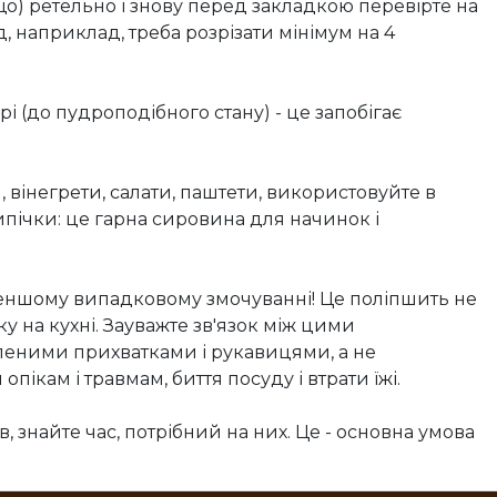
що) ретельно і знову перед закладкою перевірте на
д, наприклад, треба розрізати мінімум на 4
і (до пудроподібного стану) - це запобігає
, вінегрети, салати, паштети, використовуйте в
ипічки: це гарна сировина для начинок і
йменшому випадковому змочуванні! Це поліпшить не
у на кухні. Зауважте зв'язок між цими
еними прихватками і рукавицями, а не
ікам і травмам, биття посуду і втрати їжі.
, знайте час, потрібний на них. Це - основна умова