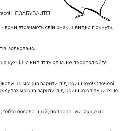
йтеся! НЕ ЗАБУВАЙТЕ!
 - вони втрачають свій смак, швидко гіркнуть,
тів ізольовано.
на кухні. Не кип'ятіть олію, не перепалюйте
 ніколи не можна варити під кришкою! Овочеві
них супах можна варити під кришкою тільки їхню
іп, тобто посоленний, поперчений, якщо це