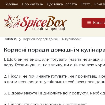
Головна
Про магазин
Доставка і оплата
Статті
Конта
Катал
Головна
Корисні поради домашнім кулінарам
Корисні поради домашнім кулінар
1. Що б ви не вирішили готувати (навіть не знаючи
воду. Розвинувши цю звичку, ви оціните всю корист
2. Ніколи не починайте готувати, не прочитавши 
а потім весь рецепт, усвідомите собі всю послідовніс
3. Відразу зважте і відміряйте всі продукти, необхі
4. Підготуйте посуд і кухонний інструмент.