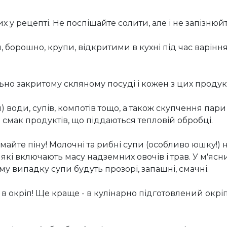
х у рецепті. Не поспішайте солити, але і не запізню
 борошно, крупи, відкритими в кухні під час варіння
тельно закритому скляному посуді і кожен з цих продук
 води, супів, компотів тощо, а також скупчення пари 
 і смак продуктів, що піддаються тепловій обробці.
імайте піну! Молочні та рибні супи (особливо юшку!)
 які включають масу надземних овочів і трав. У м'яс
ому випадку супи будуть прозорі, запашні, смачні.
 в окріп! Ще краще - в кулінарно підготовлений окр