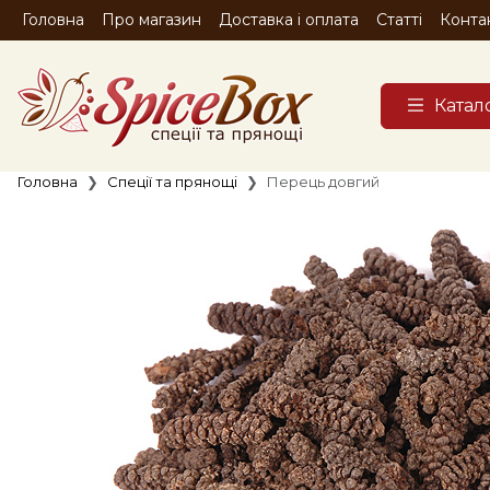
Головна
Про магазин
Доставка і оплата
Статті
Конта
Катал
Головна
Спеції та прянощі
Перець довгий