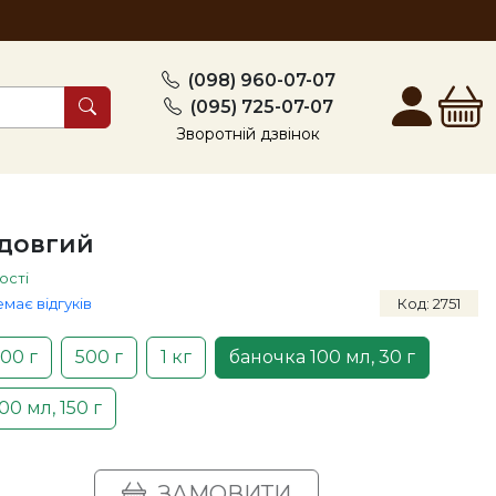
(098) 960-07-07
(095) 725-07-07
Зворотній дзвінок
довгий
ості
емає відгуків
Код: 2751
00 г
500 г
1 кг
баночка 100 мл, 30 г
00 мл, 150 г
ЗАМОВИТИ