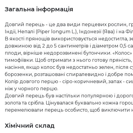
Загальна інформація
Довгий перець - це два види перцевих рослин, гр
Індії, Непалі (Piper longum L.), Індонезії (Ява) і на Фі
В якості прянощів використовується недостигла, зе
довжиною від 2 до 5 сантиметрів і діаметром 0,5 с
плоди, вірніше недорозвинені бутончики. «Колос»
тимофіївки. Щоб отримати з нього готову пряність
насіння, якщо колос був недостатньо зелен, після 
борозенки, розташовані спиралевидно і добре пом
Колір довгого перцю - сіро-коричневий, запах - с
ніж у чорного перцю.
Довгий перець був настільки популярною і дорог
золота та срібла. Цінувалася буквально кожна гор
перемелювали перець особисто, щоб виключити нев
Хімічний склад