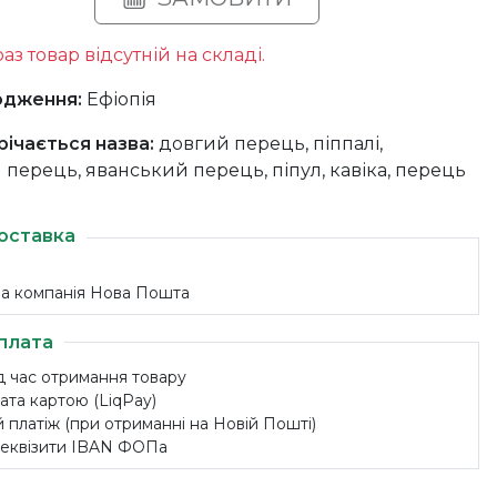
аз товар відсутній на складі.
одження:
Ефіопія
річається назва:
довгий перець, піппалі,
перець, яванський перець, піпул, кавіка, перець
оставка
на компанія Нова Пошта
плата
ід час отримання товару
ата картою (LiqPay)
 платіж (при отриманні на Новій Пошті)
 реквізити IBAN ФОПа