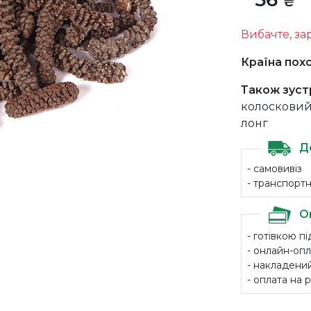
₴
Вибачте, зар
Країна пох
Також зуст
колосковий 
лонг
Д
- самовивіз
- транспорт
О
- готівкою п
- онлайн-опл
- накладений
- оплата на