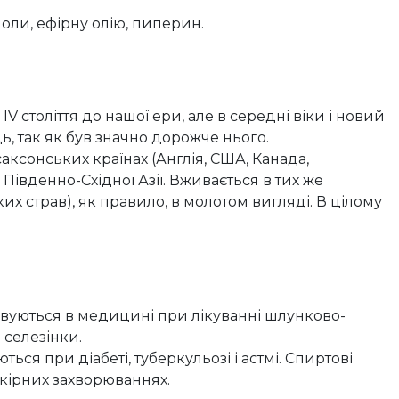
оли, ефірну олію, пиперин.
V століття до нашої ери, але в середні віки і новий
 так як був значно дорожче нього.
саксонських країнах (Англія, США, Канада,
 Південно-Східної Азії. Вживається в тих же
х страв), як правило, в молотом вигляді. В цілому
совуються в медицині при лікуванні шлунково-
 селезінки.
ся при діабеті, туберкульозі і астмі. Спиртові
кірних захворюваннях.