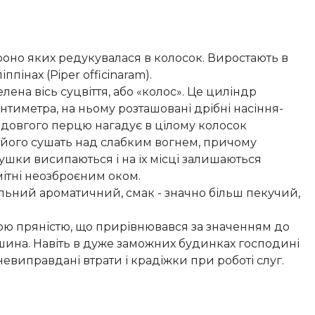
оно яких редукувалася в колосок. Виростають в
ліппінах (Piper officinaram).
лена вісь суцвіття, або «колос». Це циліндр
антиметра, на ньому розташовані дрібні насіння-
 довгого перцю нагадує в цілому колосок
, його сушать над слабким вогнем, причому
сушки висипаються і на їх місці залишаються
ітні неозброєним оком.
ильний ароматичний, смак - значно більш пекучий,
ою пряністю, що прирівнювався за значенням до
ошина. Навіть в дуже заможних будинках господині
иправдані втрати і крадіжки при роботі слуг.