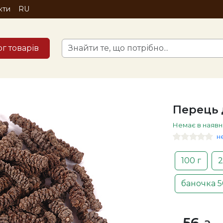
кти
RU
ог товарів
Перець 
Немає в наявн
н
100 г
2
баночка 5
56