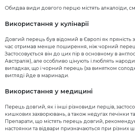
Обидва види довгого перцю містять алкалоїди, см
Використання у кулінарії
Довгий перець був відомий в Європі як пряність з I
час отримав менше поширення, ніж чорний перець,
Застосовується він до цих пір в основному в англо
Австралія), але особливо цінують і люблять народи
випадках, що і чорний перець (за винятком солодки
вигляді йде в маринади.
Використання у медицині
Перець довгий, як і інші різновиди перців, засто
кишкових захворювань, а також недугах печінки та
Препарати, що містять перець довгий, рекомендують
настоянки та відвари призначаються при різних ш