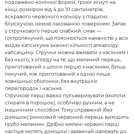
подовжено-конічної форми, трохи зігнуті на
кінці, розміром від 4 до 10 сантиметрів,
яскравого червоного кольору з гладкою,
блискучою, немов лакованою поверхнею. Запах
у стручкового перцю слабкий, смак —
гостропекучий, що пояснюється наявністю у всіх
видах капсикума значної кількості алкалоїду
капсаїцину. Стручки можна вживати з насінням і
без нього, з огляду на те, що мелений перець,
приготований з цілого перцю з насінням, більш
пекучий, ніж приготований з однієї лише
зовнішньої оболонки, без внутрішніх
перегородок і насіння.
Стручкові перці важко пульверизувати (молоти,
стирати в порошок), особливо ручним, а не
машинним способом. Тому справжній (без
домішок) ринковий червоний перець виходить
грубо меленим. Дрібно мелені червоні перці
частіше містять домішки і зазвичай належать до