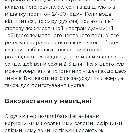
кладуть 1 столову ложку солі і відціджують в
мішечку протягом 24-30 годин. Коли вода
відцідиться, до сиру (сузьме) додають ще 1
столову ложку солі (на 1 кілограм сузьми) і 1
чайну ложку меленого червоного перцю, все
ретельно перетирають в пасту, з якої роблять
кульки завбільшки з волоський горіх і
розкладають їх на дошці, покривши марлею, на
сонце, щоб вони сохли 2-3 дня. Після цього курт
можна зберігати в полотняних мішечках до двох
тижнів. Вживають його як закуску і як десерт, а
також для приготування куртави.
Використання у медицині
Стручки перцю чилі багаті вітамінами,
корисними мінеральними солями і ефірними
оліями. Тому вони не тільки надають їжі