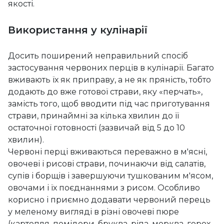
якості.
Використання у кулінарії
Досить поширений неправильний спосіб
застосування червоних перців в кулінарії. Багато
вживають їх як приправу, а не як пряність, тобто
додають до вже готової страви, яку «перчать»,
замість того, щоб вводити під час приготування
страви, принаймні за кілька хвилин до її
остаточної готовності (зазвичай від 5 до 10
хвилин).
Червоні перці вживаються переважно в м'ясні,
овочеві і рисові страви, починаючи від салатів,
супів і борщів і завершуючи тушкованим м'ясом,
овочами і їх поєднаннями з рисом. Особливо
корисно і приємно додавати червоний перець
у меленому вигляді в різні овочеві пюре
(картопля, помідори, бруква, ріпа, морква, горох,