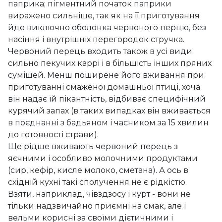
паприка; пігментний початок паприки
виражено сильніше, так як на її приготування
йде виключно оболонка червоного перцю, без
насіння і внутрішніх перегородок стручка.
Червоний перець входить також в усі види
сильно пекучих каррі і в більшість інших пряних
сумішей. Менш поширене його вживання при
приготуванні смаженої домашньої птиці, хоча
він надає їй пікантність, відбиває специфічний
курячий запах (в таких випадках він вживається
в поєднанні з бадьяном і часником за 15 хвилин
до готовності страви).
Ще рідше вживають червоний перець з
яєчними і особливо молочними продуктами
(сир, кефір, кисле молоко, сметана). А ось в
східній кухні такі сполучення не є рідкістю.
Взяти, наприклад, чівздзосу і курт - вони не
тільки надзвичайно приємні на смак, але і
вельми корисні за своїми дієтичними і