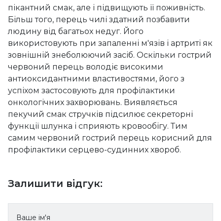
пікантний смак, але і підвищують її поживність.
Більш того, перець чилі здатний позбавити
людину від багатьох недуг. Його
використовують при запаленні м'язів і артриті як
зовнішній знеболюючий засіб. Оскільки гострий
червоний перець володіє високими
антиоксидантними властивостями, його з
успіхом застосовують для профілактики
онкологічних захворювань. Виявляється
пекучий смак стручків підсилює секреторні
функції шлунка і сприяють кровообігу. Тим
самим червоний гострий перець корисний для
профілактики серцево-судинних хвороб.
Залишити відгук:
Ваше ім'я