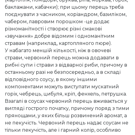
баклажани, кабачки); при цьому перець треба
поєднувати з часником, коріандром, базиліком,
чабером, лавровим порошком -це додає
різноманітності і створює різні смакові
«звучання» добре відомим і одноманітним
стравам (наприклад, картопляного пюре).
У набагато меншій кількості, ніж в овочеві
страви, червоний перець можна додавати в
рибні супи і страви з відварної риби, причому в
останньому разі не безпосередньо, а в складі
відповідного соусу, в якому іншими
компонентами можуть виступати мускатний
горіх, чебрець, цибуля, кріп, фенхель, петрушка.
Взагалі в соусах червоний перець вживається у
вигляді гострого початку, причому поряд з тими
прянощами, у яких більш розвинений аромат, а
не пекучість. Червоний перець надає соусам не
тільки пекучість, але і гарний колір, особливо