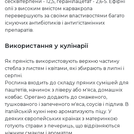
сесквітерпени - 12,5, геранілацетат - 2,6-5. Ефірні
олії з високим вмістом карвакрола
перевершують за своїми властивостями багато
існуючих антибіотиків і антигістамінних
препаратів.
Використання у кулінарії
Як пряність використовують верхню частину
стебла з листям і квітами, які збирають в липні і
серпні.
Рослина входить до складу пряних сумішей для
паштетів, начинок з ліверу або м'яса, домашніх
ковбас. Орегано додають до смаженого,
тушкованого і запеченого м'яса, соусів і підлив. В
італійській кухні нею ароматизують піцу. У
деяких європейських країнах з материнкою
готують страви з печериць, що відрізняються
ніжним смаком і ароматом.