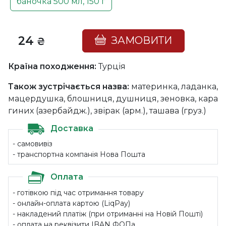
баночка 500 мл, 150 г
24
ЗАМОВИТИ
₴
Країна походження:
Турція
Також зустрічається назва:
материнка, ладанка,
мацердушка, блошниця, душниця, зеновка, кара
гиних (азербайдж.), звірак (арм.), ташава (груз.)
Доставка
- самовивіз
- транспортна компанія Нова Пошта
Оплата
- готівкою під час отримання товару
- онлайн-оплата картою (LiqPay)
- накладений платіж (при отриманні на Новій Пошті)
- оплата на реквізити IBAN ФОПа