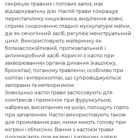
секрецію травних і потових залоз, має
відхаркувальну дію. Настій трави покращує
перистальтику кишківника, виділення жовчі,
сприяє скороченню гладкої мускулатури матки,
діє як сечогінний засіб, регулює менструальний
цикл. Використовують материнку як
болезаспокійливий, протизапальний і
антимікробний засіб. Корисні її настої при
захворюваннях органів дихання (кашлюку,
бронхітах), поганому травленні, особливо при
колітах і ентероколітах, що супроводжуються
запорами та метеоризмом.
Зовнішньо настої трави застосовують для
компресів і примочок при фурункульозі,
набряках, висипаннях на шкірі, полощуть горло
при запаленнях. Настої використовують також
для промивання ран, ними миють голову при
мігрені і облисінні. Ванни з настоєм трави
допомагають при екземі і дитячому діатезі