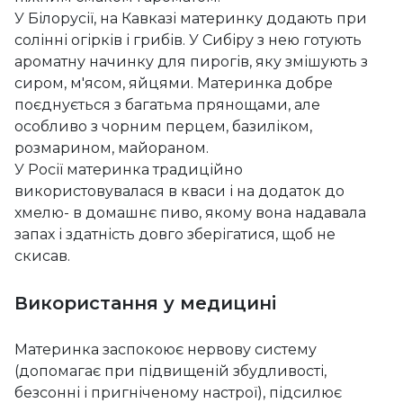
У Білорусії, на Кавказі материнку додають при
солінні огірків і грибів. У Сибіру з нею готують
ароматну начинку для пирогів, яку змішують з
сиром, м'ясом, яйцями. Материнка добре
поєднується з багатьма прянощами, але
особливо з чорним перцем, базиліком,
розмарином, майораном.
У Росії материнка традиційно
використовувалася в кваси і на додаток до
хмелю- в домашнє пиво, якому вона надавала
запах і здатність довго зберігатися, щоб не
скисав.
Використання у медицині
Материнка заспокоює нервову систему
(допомагає при підвищеній збудливості,
безсонні і пригніченому настрої), підсилює