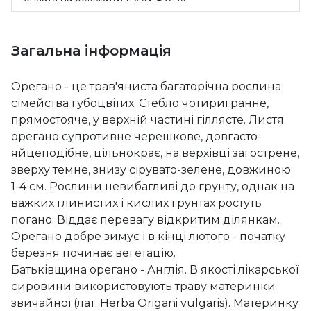
Загальна інформація
Орегано - це трав'яниста багаторічна рослина
сімейства губоцвітих. Стебло чотиригранне,
прямостояче, у верхній частині гіллясте. Листя
орегано супротивне черешкове, довгасто-
яйцеподібне, цільнокрає, на верхівці загострене,
зверху темне, знизу сірувато-зелене, довжиною
1-4 см. Рослини невибагливі до грунту, однак на
важких глинистих і кислих грунтах ростуть
погано. Віддає перевагу відкритим ділянкам.
Орегано добре зимує і в кінці лютого - початку
березня починає вегетацію.
Батьківщина орегано - Англія. В якості лікарської
сировини використовують траву материнки
звичайної (лат. Herba Origani vulgaris). Материнку