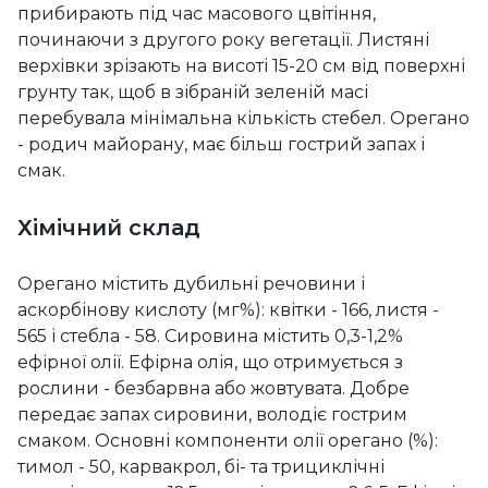
прибирають під час масового цвітіння,
починаючи з другого року вегетації. Листяні
верхівки зрізають на висоті 15-20 см від поверхні
грунту так, щоб в зібраній зеленій масі
перебувала мінімальна кількість стебел. Орегано
- родич майорану, має більш гострий запах і
смак.
Хімічний склад
Орегано містить дубильні речовини і
аскорбінову кислоту (мг%): квітки - 166, листя -
565 і стебла - 58. Сировина містить 0,3-1,2%
ефірної олії. Ефірна олія, що отримується з
рослини - безбарвна або жовтувата. Добре
передає запах сировини, володіє гострим
смаком. Основні компоненти олії орегано (%):
тимол - 50, карвакрол, бі- та трициклічні