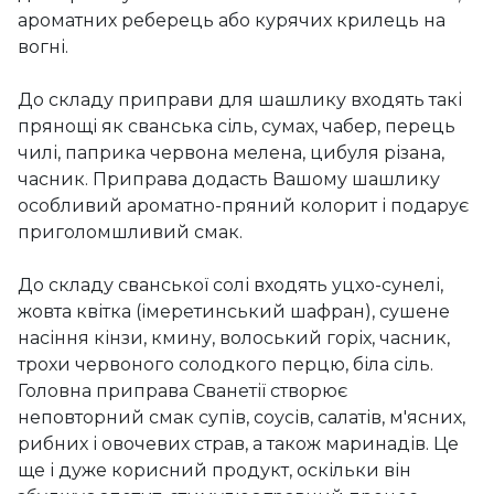
ароматних реберець або курячих крилець на
вогні.
До складу приправи для шашлику входять такі
прянощі як сванська сіль, сумах, чабер, перець
чилі, паприка червона мелена, цибуля різана,
часник. Приправа додасть Вашому шашлику
особливий ароматно-пряний колорит і подарує
приголомшливий смак.
До складу сванської солі входять уцхо-сунелі,
жовта квітка (імеретинський шафран), сушене
насіння кінзи, кмину, волоський горіх, часник,
трохи червоного солодкого перцю, біла сіль.
Головна приправа Сванетії створює
неповторний смак супів, соусів, салатів, м'ясних,
рибних і овочевих страв, а також маринадів. Це
ще і дуже корисний продукт, оскільки він