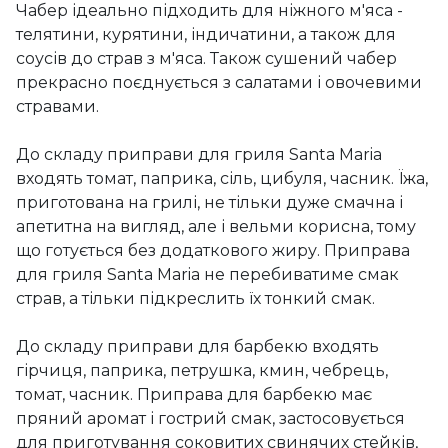
Чабер ідеально підходить для ніжного м'яса -
телятини, курятини, індичатини, а також для
соусів до страв з м'яса. Також сушений чабер
прекрасно поєднується з салатами і овочевими
стравами.
До складу приправи для гриля Santa Maria
входять томат, паприка, сіль, цибуля, часник. Їжа,
приготована на грилі, не тільки дуже смачна і
апетитна на вигляд, але і вельми корисна, тому
що готується без додаткового жиру. Приправа
для гриля Santa Maria не перебиватиме смак
страв, а тільки підкреслить їх тонкий смак.
До складу приправи для барбекю входять
гірчиця, паприка, петрушка, кмин, чебрець,
томат, часник. Приправа для барбекю має
пряний аромат і гострий смак, застосовується
для приготування соковитих свинячих стейків,