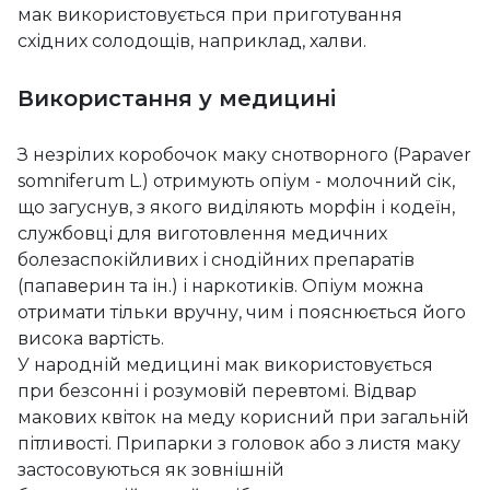
мак використовується при приготування
східних солодощів, наприклад, халви.
Використання у медицині
З незрілих коробочок маку снотворного (Papaver
somniferum L.) отримують опіум - молочний сік,
що загуснув, з якого виділяють морфін і кодеїн,
службовці для виготовлення медичних
болезаспокійливих і снодійних препаратів
(папаверин та ін.) і наркотиків. Опіум можна
отримати тільки вручну, чим і пояснюється його
висока вартість.
У народній медицині мак використовується
при безсонні і розумовій перевтомі. Відвар
макових квіток на меду корисний при загальній
пітливості. Припарки з головок або з листя маку
застосовуються як зовнішній