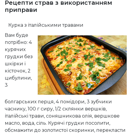
Рецепти страв з використанням
приправи
Курка з італійськими травами
Вам буде
потрібно: 4
курячих
грудки без
шкірки і
кісточок, 2
цибулини,
3
болгарських перця, 4 помідори, 3 зубчики
часнику, 100 г сиру, 1/2 склянки вершків,
італійські трави, соняшникова олія, вершкове
масло, вода, сіль. Курячі грудки посолити,
обсмажити до золотистої скоринки, перекласти