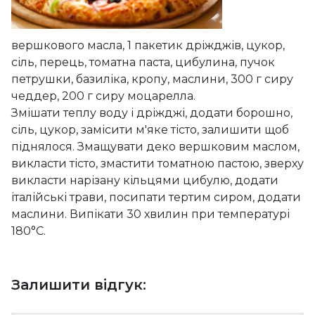
вершкового масла, 1 пакетик дріжджів, цукор,
сіль, перець, томатна паста, цибулина, пучок
петрушки, базиліка, кропу, маслини, 300 г сиру
чеддер, 200 г сиру моцарелла.
Змішати теплу воду і дріжджі, додати борошно,
сіль, цукор, замісити м'яке тісто, залишити щоб
піднялося. Змащувати деко вершковим маслом,
викласти тісто, змастити томатною пастою, зверху
викласти нарізану кільцями цибулю, додати
італійські трави, посипати тертим сиром, додати
маслини. Випікати 30 хвилин при температурі
180°C.
Залишити відгук: