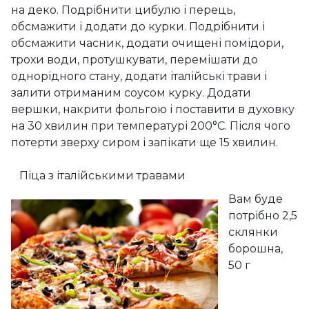
на деко. Подрібнити цибулю і перець,
обсмажити і додати до курки. Подрібнити і
обсмажити часник, додати очищені помідори,
трохи води, протушкувати, перемішати до
однорідного стану, додати італійські трави і
залити отриманим соусом курку. Додати
вершки, накрити фольгою і поставити в духовку
на 30 хвилин при температурі 200°C. Після чого
потерти зверху сиром і запікати ще 15 хвилин.
Піца з італійськими травами
Вам буде
потрібно 2,5
склянки
борошна,
50 г