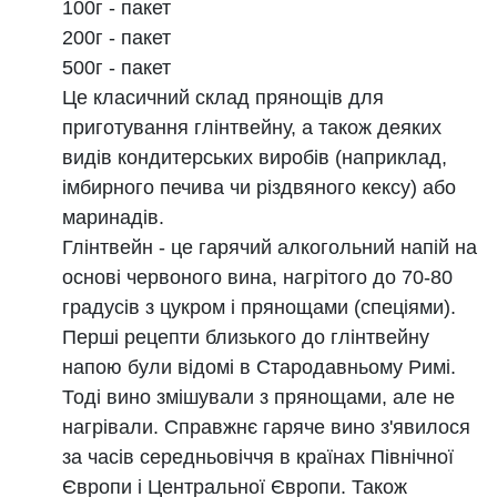
100г - пакет
200г - пакет
500г - пакет
Це класичний склад прянощів для
приготування глінтвейну, а також деяких
видів кондитерських виробів (наприклад,
імбирного печива чи різдвяного кексу) або
маринадів.
Глінтвейн - це гарячий алкогольний напій на
основі червоного вина, нагрітого до 70-80
градусів з цукром і прянощами (спеціями).
Перші рецепти близького до глінтвейну
напою були відомі в Стародавньому Римі.
Тоді вино змішували з прянощами, але не
нагрівали. Справжнє гаряче вино з'явилося
за часів середньовіччя в країнах Північної
Європи і Центральної Європи. Також