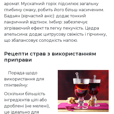
аромат. Мускатний горіх: підсилює загальну
глибину смаку, робить його більш насиченим.
Бадьян (зірчастий аніс): додає тонкий
лакричний відтінок. Імбир: забезпечує
зігріваючий ефект та легку пекучість. Цедра
апельсина: додає цитрусову свіжість і гірчинку,
що збалансовує солодкість напою.
Рецепти страв з використанням
приправи
Порада щодо
використання для
глінтвейну:
Оскільки більшість
інгредієнтів цілі або
дроблені (не мелені),
це ідеально для