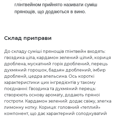
глінтвейном прийнято називати суміш
прянощів, що додаються в вино.
Склад приправи
До складу суміші прянощів глінтвейн входять:
гвоздика ціла, кардамон зелений цілий, кориця
дроблена, мускатний горіх дроблений, перець
духмяний горошок, бадьян дроблений, імбир
дробленй, цедра апельсина. Ось короткі
характеристики цих інгредієнтів у такому
поєднанні: Гвоздика та духмяний перець:
створюють основу аромату, додають пряної
гостроти. Кардамон зелений: додає свіжу, злегка
лимонну нотку. Кориця: головний «теплий»
компонент, що дає характерний солодкуватий