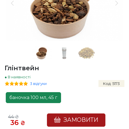
Глінтвейн
● В наявності
3 відгуки
Код: 5173
баночка 100 мл, 45 г
44
₴
ЗАМОВИТИ
36
₴