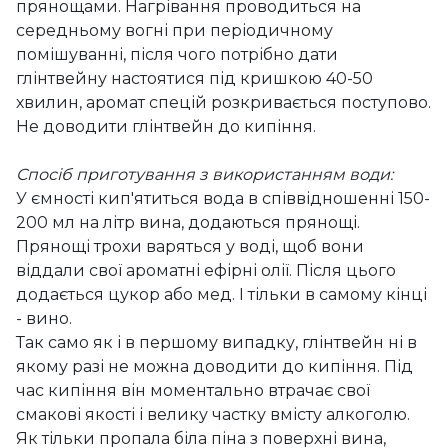
прянощами. Нагрівання проводиться на
середньому вогні при періодичному
помішуванні, після чого потрібно дати
глінтвейну настоятися під кришкою 40-50
хвилин, аромат спецій розкривається поступово.
Не доводити глінтвейн до кипіння.
Спосіб приготування з використанням води:
У ємності кип'ятиться вода в співвідношенні 150-
200 мл на літр вина, додаються прянощі.
Прянощі трохи варяться у воді, щоб вони
віддали свої ароматні ефірні олії. Після цього
додається цукор або мед. І тільки в самому кінці
- вино.
Так само як і в першому випадку, глінтвейн ні в
якому разі не можна доводити до кипіння. Під
час кипіння він моментально втрачає свої
смакові якості і велику частку вмісту алкоголю.
Як тільки пропала біла піна з поверхні вина,