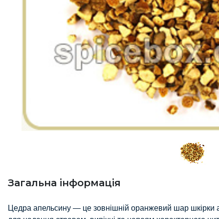
Загальна інформація
Цедра апельсину — це зовнішній оранжевий шар шкірки ап