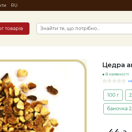
кти
RU
ог товарів
Цедра а
● В наявності
н
100 г
2
баночка 2
44