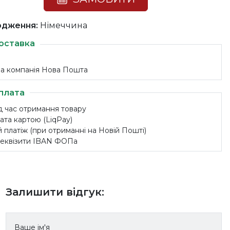
одження:
Німеччина
оставка
на компанія Нова Пошта
плата
ід час отримання товару
ата картою (LiqPay)
 платіж (при отриманні на Новій Пошті)
 реквізити IBAN ФОПа
Залишити відгук:
Ваше ім'я