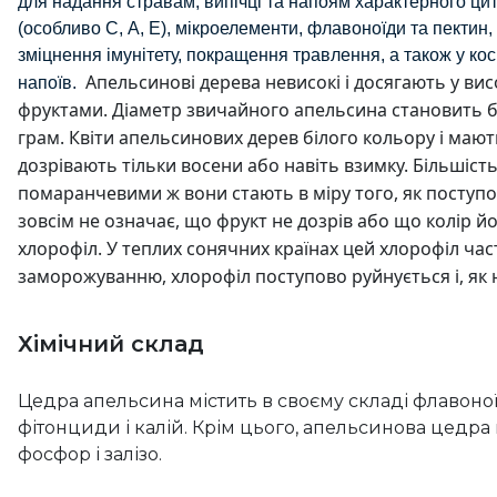
для надання стравам, випічці та напоям характерного цит
(особливо С, А, Е), мікроелементи, флавоноїди та пектин,
зміцнення імунітету, покращення травлення, а також у кос
Апельсинові дерева невисокі і досягають у вис
напоїв.
фруктами. Діаметр звичайного апельсина становить бл
грам. Квіти апельсинових дерев білого кольору і мают
дозрівають тільки восени або навіть взимку. Більшість
помаранчевими ж вони стають в міру того, як поступ
зовсім не означає, що фрукт не дозрів або що колір 
хлорофіл. У теплих сонячних країнах цей хлорофіл част
заморожуванню, хлорофіл поступово руйнується і, як 
Хімічний склад
Цедра апельсина містить в своєму складі флавоноїди
фітонциди і калій. Крім цього, апельсинова цедра мі
фосфор і залізо.