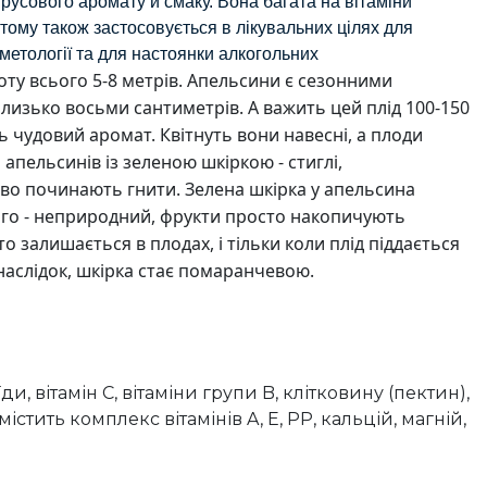
русового аромату й смаку. Вона багата на вітаміни
 тому також застосовується в лікувальних цілях для
метології та для настоянки алкогольних
оту всього 5-8 метрів. Апельсини є сезонними
изько восьми сантиметрів. А важить цей плід 100-150
ь чудовий аромат. Квітнуть вони навесні, а плоди
 апельсинів із зеленою шкіркою - стиглі,
ово починають гнити. Зелена шкірка у апельсина
його - неприродний, фрукти просто накопичують
о залишається в плодах, і тільки коли плід піддається
наслідок, шкірка стає помаранчевою.
, вітамін C, вітаміни групи B, клітковину (пектин),
стить комплекс вітамінів A, E, PP, кальцій, магній,