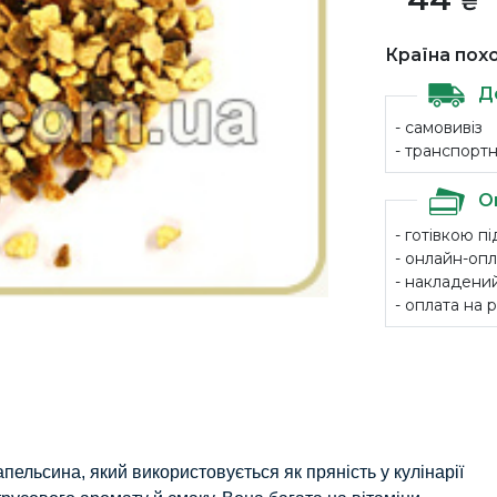
₴
Країна пох
Д
- самовивіз
- транспорт
О
- готівкою п
- онлайн-опл
- накладений
- оплата на
ельсина, який використовується як пряність у кулінарії