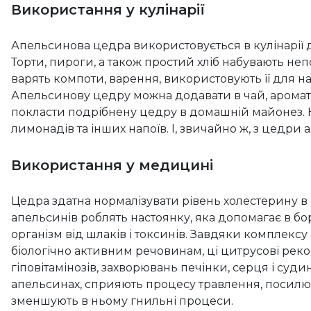
Використання у кулінарії
Апельсинова цедра використовується в кулінарії 
Торти, пироги, а також простий хліб набувають не
варять компоти, варення, використовують її для нас
Апельсинову цедру можна додавати в чай, аромат
покласти подрібнену цедру в домашній майонез. К
лимонадів та інших напоїв. І, звичайно ж, з цедри
Використання у медицині
Цедра здатна нормалізувати рівень холестерину в кр
апельсинів роблять настоянку, яка допомагає в бо
організм від шлаків і токсинів. Завдяки комплексу 
біологічно активним речовинам, ці цитрусові рек
гіповітамінозів, захворювань печінки, серця і суди
апельсинах, сприяють процесу травлення, посилю
зменшують в ньому гнильні процеси.