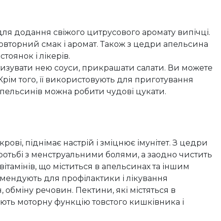
для додання свіжого цитрусового аромату випічці.
повторний смак і аромат. Також з цедри апельсина
тоянок і лікерів.
изувати нею соуси, прикрашати салати. Ви можете
рім того, її використовують для приготування
 апельсинів можна робити чудові цукати.
ові, піднімає настрій і зміцнює імунітет. З цедри
ротьбі з менструальними болями, а заодно чистить
вітамінів, що міститься в апельсинах та іншим
омендують для профілактики і лікування
н, обміну речовин. Пектини, які містяться в
ють моторну функцію товстого кишківника і