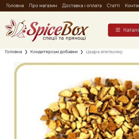
Головна
Про магазин
Доставка і оплата
Статті
Конта
Катал
Головна
Кондитерські добавки
Цедра апельсину