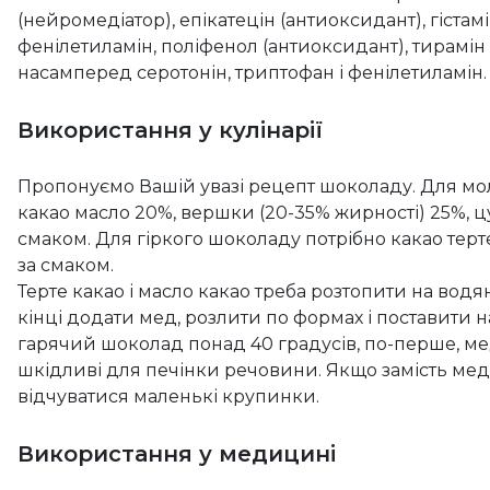
(нейромедіатор), епікатецін (антиоксидант), гістам
фенілетиламін, поліфенол (антиоксидант), тирамін
насамперед серотонін, триптофан і фенілетиламін.
Використання у кулінарії
Пропонуємо Вашій увазі рецепт шоколаду. Для мол
какао масло 20%, вершки (20-35% жирності) 25%, цу
смаком. Для гіркого шоколаду потрібно какао терте
за смаком.
Терте какао і масло какао треба розтопити на водян
кінці додати мед, розлити по формах і поставити 
гарячий шоколад понад 40 градусів, по-перше, мед
шкідливі для печінки речовини. Якщо замість ме
відчуватися маленькі крупинки.
Використання у медицині