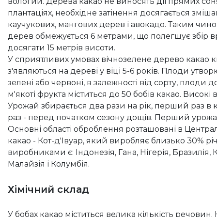
вологий. Дерева какао не виносять дії прямих сон
плантаціях, необхідне затінення досягається змі
каучукових, мангових дерев і авокадо. Таким чином
дерев обмежується 6 метрами, що полегшує збір в
досягати 15 метрів висоти.
У сприятливих умовах вічнозелене дерево какао кві
з'являються на дереві у віці 5-6 років. Плоди утв
зелені або червоні, в залежності від сорту, плоди 
м'якоті фрукта міститься до 50 бобів какао. Високі
Урожай збирається два рази на рік, перший раз в к
раз - перед початком сезону дощів. Перший урожа
Основні області оброблення розташовані в Центр
какао - Кот-д'Івуар, який виробляє близько 30% р
виробниками є: Індонезія, Гана, Нігерія, Бразилія,
Малайзія і Колумбія.
Хімічний склад
У бобах какао міститься велика кількість речовин. 