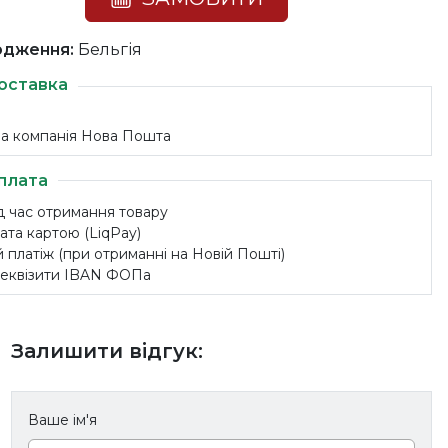
одження:
Бельгія
оставка
на компанія Нова Пошта
плата
ід час отримання товару
ата картою (LiqPay)
 платіж (при отриманні на Новій Пошті)
 реквізити IBAN ФОПа
Залишити відгук:
Ваше ім'я