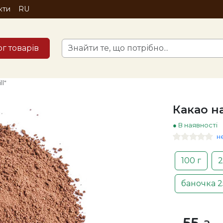
кти
RU
ог товарів
l"
Какао на
● В наявності
н
100 г
2
баночка 25
55