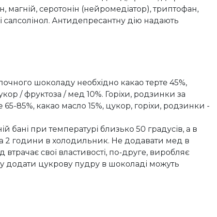
ін, магній, серотонін (нейромедіатор), триптофан,
 і салсолінол. Антидепресантну дію надають
очного шоколаду необхідно какао терте 45%,
кор / фруктоза / мед 10%. Горіхи, родзинки за
 65-85%, какао масло 15%, цукор, горіхи, родзинки -
ій бані при температурі близько 50 градусів, а в
на 2 години в холодильник. Не додавати мед в
 втрачає свої властивості, по-друге, виробляє
ду додати цукрову пудру в шоколаді можуть