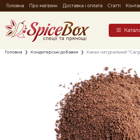
Головна
Про магазин
Доставка і оплата
Статті
Конта
Катал
Головна
Кондитерські добавки
Какао натуральний "Cargil