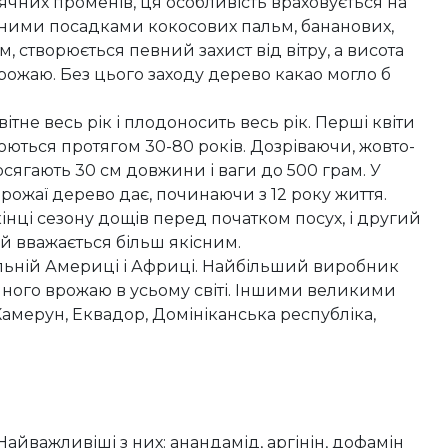
ячних променів, ця особливість враховується на
шаними посадками кокосових пальм, бананових,
, створюється певний захист від вітру, а висота
рожаю. Без цього заходу дерево какао могло б
тне весь рік і плодоносить весь рік. Перші квіти
орюються протягом 30-80 років. Дозріваючи, жовто-
досягають 30 см довжини і ваги до 500 грам. У
 врожаї дерево дає, починаючи з 12 року життя.
інці сезону дощів перед початком посух, і другий
й вважається більш якісним.
альній Америці і Африці. Найбільший виробник
ічного врожаю в усьому світі. Іншими великими
 Камерун, Еквадор, Домініканська республіка,
Найважливіші з них: анандамід, аргінін, дофамін