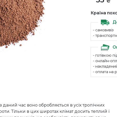
₴
Країна пох
Д
- самовивіз
- транспорт
О
- готівкою п
- онлайн-опл
- накладений
- оплата на
в даний час воно обробляється в усіх тропічних
ироти. Тільки в цих широтах клімат досить теплий і