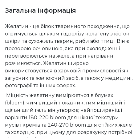
Загальна інформація
Желатин - це білок тваринного походження, що
отримується шляхом гідролізу колагену з кісток,
шкіри та сухожиль тварин, риби або птиці. Він є
прозорою речовиною, яка при охолодженні
перетворюється на желе, а при нагріванні
розчиняється. Желатин широко
використовується в харчовій промисловості як
загусник та желюючий засіб, а також у медицині,
фотографії та інших сферах.
Міцність желатину вимірюється в блумах
(bloom): чим вищий показник, тим міцніший і
щільніший гель він утворює; найпоширеніші
варіанти 180-220 bloom для ніжної текстури
мусів і кремів та 240-270 bloom для стійких желе
та холодцю, при цьому для розрахунку потрібної