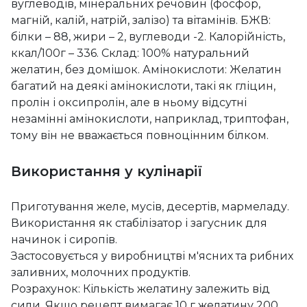
вуглеводів, мінеральних речовин (фосфор,
магній, калій, натрій, залізо) та вітамінів. БЖВ:
білки – 88, жири – 2, вуглеводи -2. Калорійність,
ккал/100г – 336. Склад: 100% натуральний
желатин, без домішок. Амінокислоти: Желатин
багатий на деякі амінокислоти, такі як гліцин,
пролін і оксипролін, але в ньому відсутні
незамінні амінокислоти, наприклад, триптофан,
тому він не вважається повноцінним білком.
Використання у кулінарії
Приготування желе, мусів, десертів, мармеладу.
Використання як стабілізатор і загусник для
начинок і сиропів.
Застосовується у виробництві м'ясних та рибних
заливних, молочних продуктів.
Розрахунок: Кількість желатину залежить від
сили. Якщо рецепт вимагає 10 г желатину 200